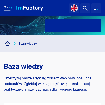
Da
O nas
Baza wiedzy
Branże i Rozwiązania
Case study
Baza wiedzy
Baza wiedzy
Przeczytaj nasze artykuły, zobacz webinary, posłuchaj
podcastów. Zgłębiaj wiedzę o cyfrowej transformacji i
praktycznych rozwiązaniach dla Twojego biznesu.
Kariera