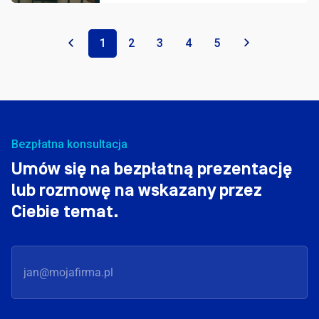
«
1
2
3
4
5
»
Bezpłatna konsultacja
Umów się na bezpłatną prezentację
lub rozmowę na wskazany przez
Ciebie temat.