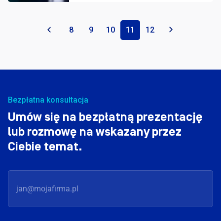
«
8
9
10
11
12
»
Bezpłatna konsultacja
Umów się na bezpłatną prezentację
lub rozmowę na wskazany przez
Ciebie temat.