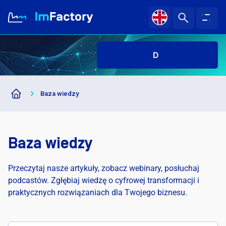
Dar
|
O nas
Baza wiedzy
Branże i Rozwiązania
Case study
Baza wiedzy
Baza wiedzy
Przeczytaj nasze artykuły, zobacz webinary, posłuchaj
podcastów. Zgłębiaj wiedzę o cyfrowej transformacji i
praktycznych rozwiązaniach dla Twojego biznesu.
Kariera