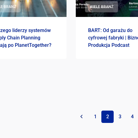
LE BRANŻ
WIELE BRANŻ
czego liderzy systemów
BART: Od garażu do
ply Chain Planning
cyfrowej fabryki | Bizn
gają po PlanetTogether?
Produkcja Podcast
«
1
2
3
4