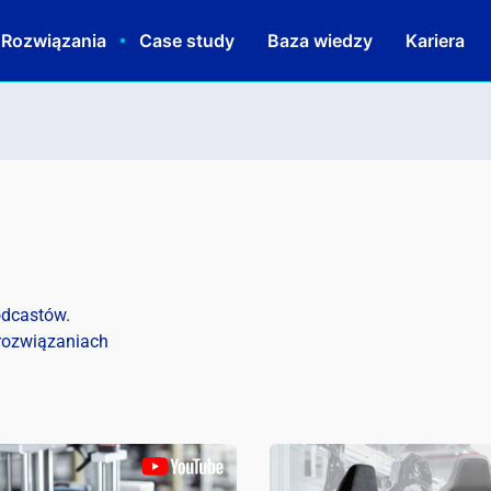
 Rozwiązania
Case study
Baza wiedzy
Kariera
odcastów.
 rozwiązaniach