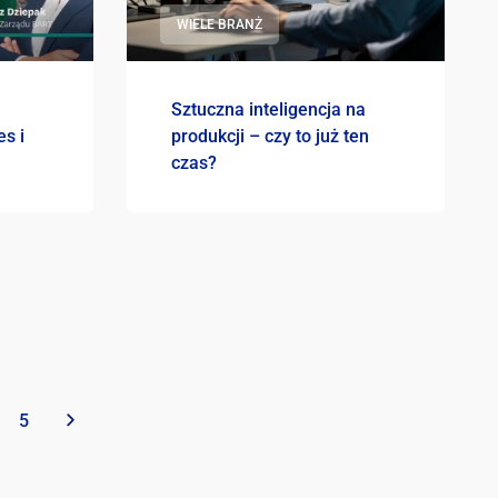
WIELE BRANŻ
Sztuczna inteligencja na
es i
produkcji – czy to już ten
czas?
5
»