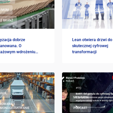
S/MOM
KONSULTING I DORADZTWO
LE BRANŻ
WIELE BRANŻ
ryzacja dobrze
Lean otwiera drzwi do
lanowana. O
skutecznej cyfrowej
otażowym wdrożeniu
transformacji
 w BART
YKUŁ
MES/MOM
NOWANIE I
RMONOGRAMOWANIE
PODCAST