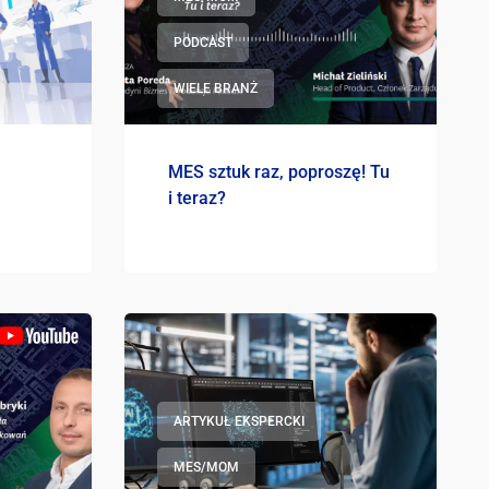
PODCAST
WIELE BRANŻ
MES sztuk raz, poproszę! Tu
i teraz?
ARTYKUŁ EKSPERCKI
MES/MOM