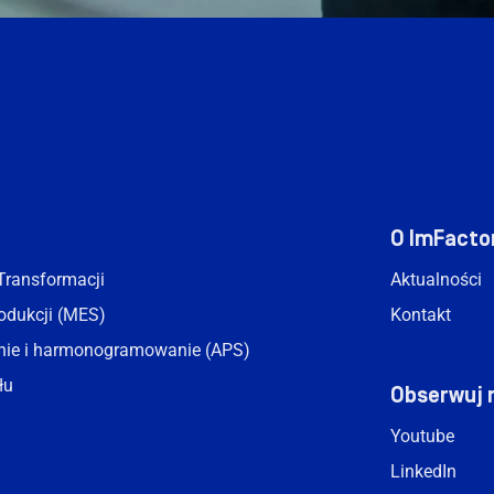
O ImFacto
Transformacji
Aktualności
rodukcji (MES)
Kontakt
ie i harmonogramowanie (APS)
łu
Obserwuj 
Youtube
LinkedIn