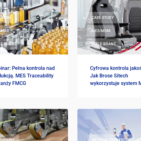
D
S/MOM
CASE STUDY
INAR
MES/MOM
LE BRANŻ
WIELE BRANŻ
inar: Pełna kontrola nad
Cyfrowa kontrola jakoś
ukcją. MES Traceability
Jak Brose Sitech
ranży FMCG
wykorzystuje system 
by tworzyć lepszy pro
E STUDY
ARTYKUŁ EKSPERCKI