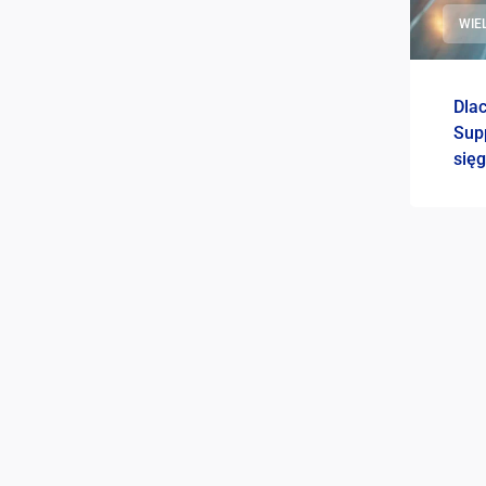
WIE
Dla
Sup
się