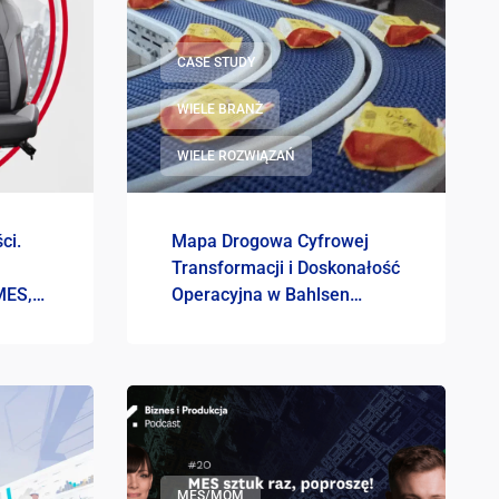
CASE STUDY
WIELE BRANŻ
WIELE ROZWIĄZAŃ
ci.
Mapa Drogowa Cyfrowej
Transformacji i Doskonałość
MES,
Operacyjna w Bahlsen
dukt?
Polska
MES/MOM