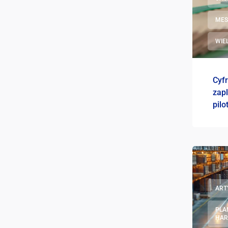
ME
WIE
Cyf
zap
pil
MES
ART
PLA
HA