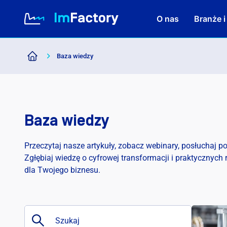
O nas
Branże i
Baza wiedzy
O nas
Branże i Rozwiązania
Baza wiedzy
Case study
Przeczytaj nasze artykuły, zobacz webinary, posłuchaj p
Zgłębiaj wiedzę o cyfrowej transformacji i praktycznych
Baza wiedzy
dla Twojego biznesu.
Kariera