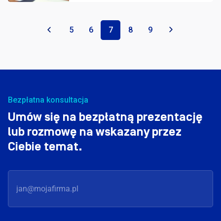
«
5
6
7
8
9
»
Bezpłatna konsultacja
Umów się na bezpłatną prezentację
lub rozmowę na wskazany przez
Ciebie temat.