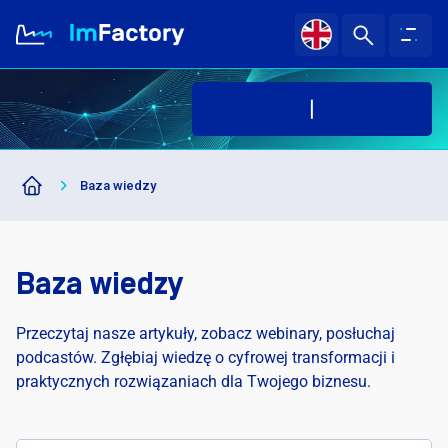
Da
O nas
Baza wiedzy
Branże i Rozwiązania
Case study
Baza wiedzy
Baza wiedzy
Przeczytaj nasze artykuły, zobacz webinary, posłuchaj
podcastów. Zgłębiaj wiedzę o cyfrowej transformacji i
praktycznych rozwiązaniach dla Twojego biznesu.
Kariera