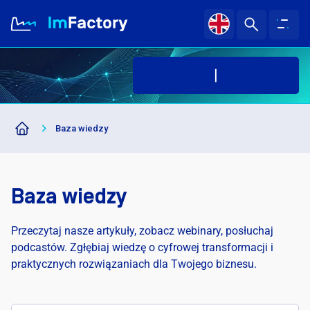
O nas
Baza wiedzy
Branże i Rozwiązania
Case study
Baza wiedzy
Baza wiedzy
Przeczytaj nasze artykuły, zobacz webinary, posłuchaj
podcastów. Zgłębiaj wiedzę o cyfrowej transformacji i
praktycznych rozwiązaniach dla Twojego biznesu.
Kariera