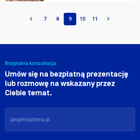
«
7
8
9
10
11
»
Bezpłatna konsultacja
Umów się na bezpłatną prezentację
lub rozmowę na wskazany przez
Ciebie temat.