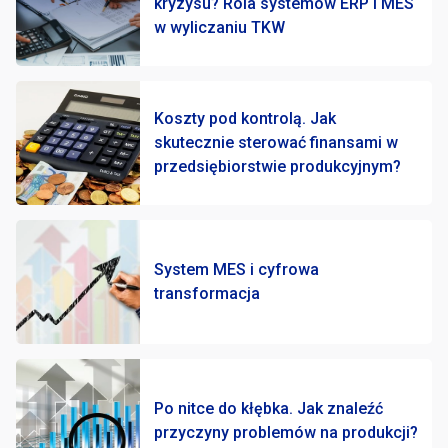
kryzysu? Rola systemów ERP i MES
SCADA
2
w wyliczaniu TKW
Wsparcie projektowe
4
Koszty pod kontrolą. Jak
skutecznie sterować finansami w
przedsiębiorstwie produkcyjnym?
System MES i cyfrowa
transformacja
Po nitce do kłębka. Jak znaleźć
przyczyny problemów na produkcji?