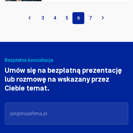
«
3
4
5
6
7
»
Bezpłatna konsultacja
Umów się na bezpłatną prezentację
lub rozmowę na wskazany przez
Ciebie temat.