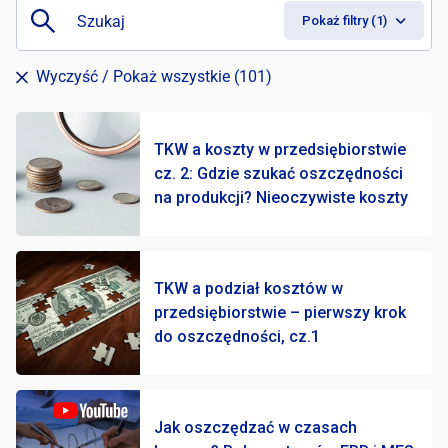
D
Pokaż filtry (1)
Wyczyść
/ Pokaż wszystkie (101)
TKW a koszty w przedsiębiorstwie
cz. 2: Gdzie szukać oszczędności
na produkcji? Nieoczywiste koszty
Inne rozwiązania
3
TKW a podział kosztów w
przedsiębiorstwie – pierwszy krok
Konsulting i doradztwo
18
do oszczędności, cz.1
MES/MOM
63
Planowanie i harmonogramowanie
6
Jak oszczędzać w czasach
Rozwiązania dedykowane
9