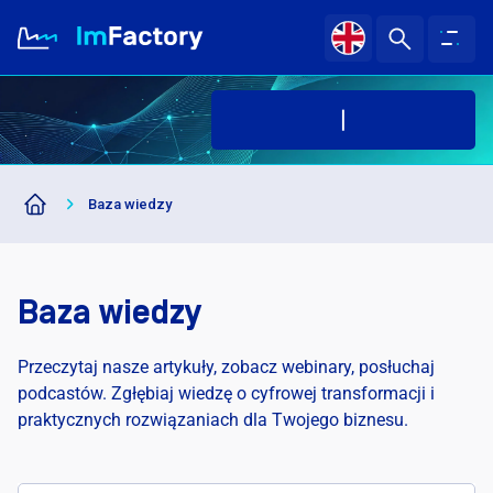
O nas
Baza wiedzy
Branże i Rozwiązania
Case study
Baza wiedzy
Baza wiedzy
Przeczytaj nasze artykuły, zobacz webinary, posłuchaj
podcastów. Zgłębiaj wiedzę o cyfrowej transformacji i
praktycznych rozwiązaniach dla Twojego biznesu.
Kariera