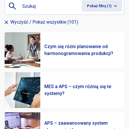
|
Pokaż filtry (1)
Wyczyść
/ Pokaż wszystkie (101)
Czym się różni planowanie od
harmonogramowania produkcji?
Inne rozwiązania
0
MES a APS – czym różnią się te
Konsulting i doradztwo
4
systemy?
MES/MOM
6
Planowanie i harmonogramowanie
22
APS – zaawansowany system
Rozwiązania dedykowane
2