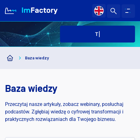
|
O nas
Baza wiedzy
Branże i Rozwiązania
Case study
Baza wiedzy
Baza wiedzy
Przeczytaj nasze artykuły, zobacz webinary, posłuchaj
podcastów. Zgłębiaj wiedzę o cyfrowej transformacji i
praktycznych rozwiązaniach dla Twojego biznesu.
Kariera