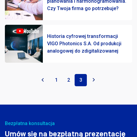
planowania i harmonogramowania.
SCADA
1
Czy Twoja firma go potrzebuje?
Wsparcie projektowe
1
Historia cyfrowej transformacji
VIGO Photonics S.A. Od produkcji
analogowej do zdigitalizowanej
«
1
2
3
»
Bezpłatna konsultacja
Umów się na bezpłatną prezentację