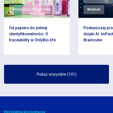
PRODUKCJA PROCESOWA
WEBINAR
Od papieru do pełnej
Podwyższaj pr
identyfikowalności. O
dzięki AI. ImFact
traceability w OnlyBio.life
Braincube
Pokaż wszystkie (101)
Bezpłatna konsultacja