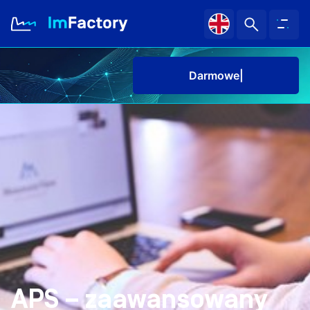
Darmowe pilota
O nas
Branże i Rozwiązania
Case study
Baza wiedzy
Kariera
APS – zaawansowany