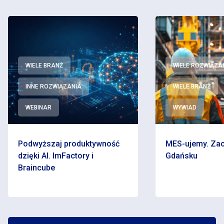
WIELE BRANŻ
WIELE ROZWIĄZA
INNE ROZWIĄZANIA
WIELE BRANŻ
WEBINAR
WYWIAD
Podwyższaj produktywność
MES-ujemy. Zac
dzięki AI. ImFactory i
Gdańsku
Braincube