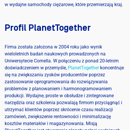
w
wydajne
samochody
ciężarowe
,
które
przemierzają
kraj
.
Profil PlanetTogether
Firma
została
założona
w 2004
roku
jako
wynik
wieloletnich
badań
naukowych
prowadzonych
na
Uniwersytecie
Cornella
. W
połączeniu
z
ponad
20-letnim
doświadczeniem
w
przemyśle
,
PlanetTogether
koncentruje
się
na
zwiększaniu
zysków
producentów
poprzez
zastosowanie
oprogramowania
do
rozwiązywania
problemów
z
planowaniem
i
harmonogramowaniem
produkcji
.
Wydajne
,
proste
w
obsłudze
i
zintegrowane
narzędzia
oraz
szkolenia
pozwalają
firmom
przyciągnąć
i
utrzymać
klientów
poprzez
skrócenie
czasu
realizacji
zamówień
,
zwiększenie
rentowności
i
minimalizację
kosztów
materiałów
i
magazynowania
.
Misją