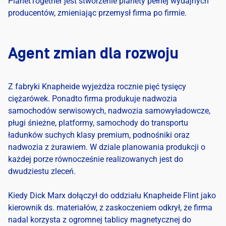
PlanetTogether
jest
stworzenie
planety
pełnej
wydajnych
producentów
,
zmieniając
przemysł
firma
po
firmie
.
Agent zmian dla rozwoju
Z fabryki Knapheide wyjeżdża rocznie pięć tysięcy
ciężarówek. Ponadto firma produkuje nadwozia
samochodów serwisowych, nadwozia samowyładowcze,
pługi śnieżne, platformy, samochody do transportu
ładunków suchych klasy premium, podnośniki oraz
nadwozia z żurawiem. W dziale planowania produkcji o
każdej porze równocześnie realizowanych jest do
dwudziestu zleceń.
Kiedy Dick Marx dołączył do oddziału Knapheide Flint jako
kierownik ds. materiałów, z zaskoczeniem odkrył, że firma
nadal korzysta z ogromnej tablicy magnetycznej do