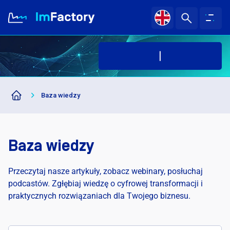
O nas
Baza wiedzy
Branże i Rozwiązania
Case study
Baza wiedzy
Baza wiedzy
Przeczytaj nasze artykuły, zobacz webinary, posłuchaj
podcastów. Zgłębiaj wiedzę o cyfrowej transformacji i
praktycznych rozwiązaniach dla Twojego biznesu.
Kariera