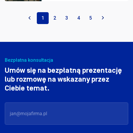
«
1
2
3
4
5
»
Bezpłatna konsultacja
Umów się na bezpłatną prezentację
lub rozmowę na wskazany przez
Ciebie temat.