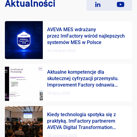
Aktualności
AVEVA MES wdrażany
przez ImFactory wśród najlepszych
systemów MES w Polsce
05 sierpnia 2026
Aktualne kompetencje dla
skutecznej cyfryzacji przemysłu.
Improvement Factory odnawia
certyfikacje AVEVA
29 lipca 2026
Kiedy technologia spotyka się z
praktyką. ImFactory partnerem
AVEVA Digital Transformation
Days 2026
18 czerwca 2026