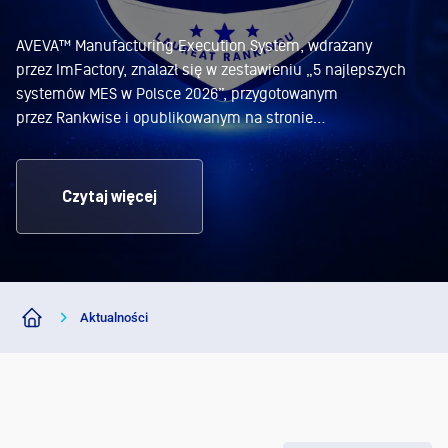
Da
AVEVA™ Manufacturing Execution System, wdrażany
przez ImFactory, znalazł się w zestawieniu „5 najlepszych
systemów MES w Polsce 2026”, przygotowanym
przez Rankwise i opublikowanym na stronie
Business Insider Polska. Zespół Rankwise, specjalizujący
się w analizie i porównywaniu rozwiązań dla biznesu, na
podstawie przeprowadzonego researchu wyróżnił systemy,
Czytaj więcej
które – w ocenie autorów – należą do najciekawszych
rozwiązań MES dostępnych w Polsce w 2026 roku. Pod uwagę
"AVEVA MES wdrażany przez
brano m.in. zakres
Continue reading
Aktualności