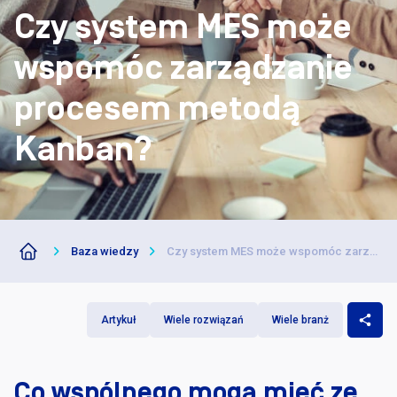
Darmowe
|
Czy system MES może
wspomóc zarządzanie
procesem metodą
Kanban?
Baza wiedzy
Czy system MES może wspomóc zarządzanie procesem metodą Kanban?
Artykuł
Wiele rozwiązań
Wiele branż
Co wspólnego mogą mieć ze