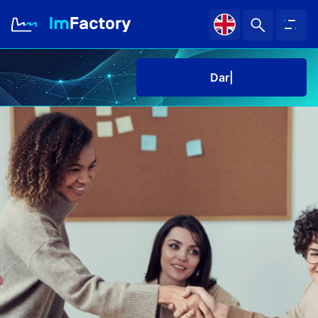
Darmowe
|
O nas
Branże i Rozwiązania
Case study
Baza wiedzy
Kariera