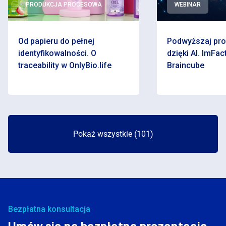
PRODUKCJA PROCESOWA
WEBINAR
Od papieru do pełnej
Podwyższaj pr
identyfikowalności. O
dzięki AI. ImFact
traceability w OnlyBio.life
Braincube
Pokaż wszystkie (101)
Bezpłatna konsultacja