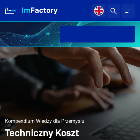
Darmo
O nas
Branże i Rozwiązania
Case study
Baza wiedzy
Kompendium Wiedzy dla Przemysłu
Kariera
Techniczny Koszt