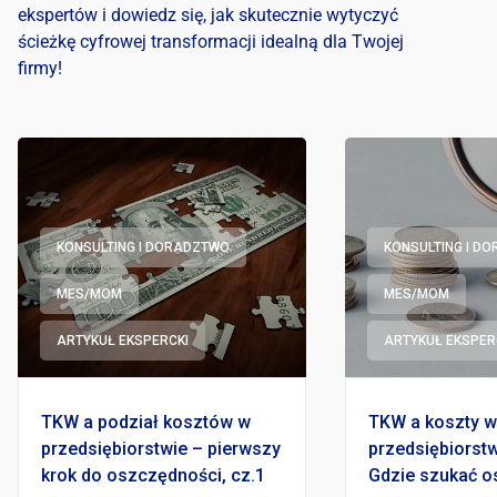
ekspertów i dowiedz się, jak skutecznie wytyczyć
ścieżkę cyfrowej transformacji idealną dla Twojej
firmy!
KONSULTING I DORADZTWO
KONSULTING I D
MES/MOM
MES/MOM
ARTYKUŁ EKSPERCKI
ARTYKUŁ EKSPER
TKW a podział kosztów w
TKW a koszty w
przedsiębiorstwie – pierwszy
przedsiębiorstw
krok do oszczędności, cz.1
Gdzie szukać o