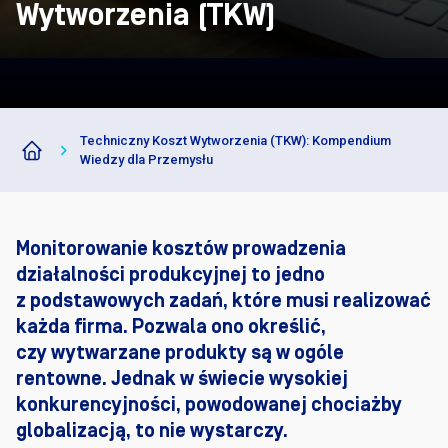
Darm
Wytworzenia (TKW)
Techniczny Koszt Wytworzenia (TKW): Kompendium
Wiedzy dla Przemysłu
Monitorowanie kosztów prowadzenia
działalności produkcyjnej to jedno
z podstawowych zadań, które musi realizować
każda firma. Pozwala ono określić,
czy wytwarzane produkty są w ogóle
rentowne. Jednak w świecie wysokiej
konkurencyjności, powodowanej chociażby
globalizacją, to nie wystarczy.