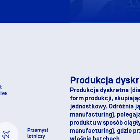
Darmo
Produkcja dyskre
Produkcja dyskretna (di
form produkcji, skupiaj
jednostkowy. Odróżnia ją
manufacturing), polegaj
produktu w sposób ciągł
manufacturing), gdzie pr
właśnie batchach.