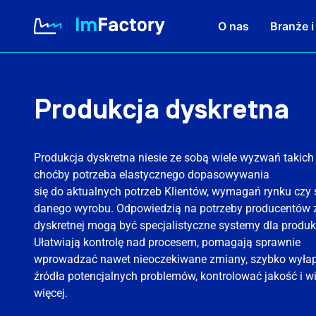
O nas
Branże i
O nas
Produkcja dyskretna
Branże i Rozwiązania
Produkcja dyskretna niesie ze sobą wiele wyzwań takich
choćby potrzeba elastycznego dopasowywania
Case study
się do aktualnych potrzeb Klientów, wymagań rynku czy 
danego wyrobu. Odpowiedzią na potrzeby producentów 
dyskretnej mogą być specjalistyczne systemy dla produkc
Baza wiedzy
Ułatwiają kontrolę nad procesem, pomagają sprawnie
wprowadzać nawet nieoczekiwane zmiany, szybko wyła
źródła potencjalnych problemów, kontrolować jakość i wi
Kariera
więcej.