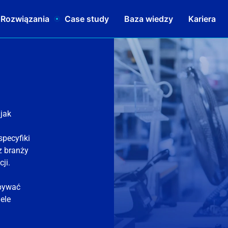
 Rozwiązania
Case study
Baza wiedzy
Kariera
 jak
specyfiki
z branży
ji.
pywać
ele