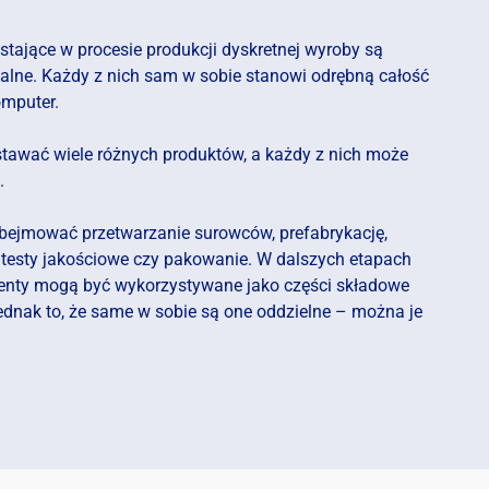
tające w procesie produkcji dyskretnej wyroby są
czalne. Każdy z nich sam w sobie stanowi odrębną całość
omputer.
awać wiele różnych produktów, a każdy z nich może
.
bejmować przetwarzanie surowców, prefabrykację,
esty jakościowe czy pakowanie. W dalszych etapach
enty mogą być wykorzystywane jako części składowe
 jednak to, że same w sobie są one oddzielne – można je