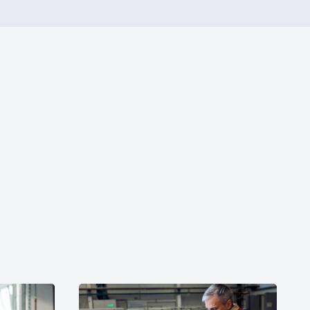
go postępu pracy z systemu MES do APS, możliwe
lnych problemów z wydajnością na wąskich gardłach
z uruchomienie dodatkowego zasobu czy wydłużenie
y.