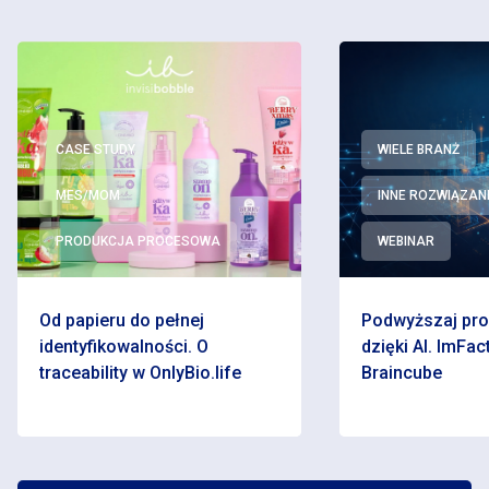
CASE STUDY
WIELE BRANŻ
MES/MOM
INNE ROZWIĄZAN
PRODUKCJA PROCESOWA
WEBINAR
Od papieru do pełnej
Podwyższaj pr
identyfikowalności. O
dzięki AI. ImFact
traceability w OnlyBio.life
Braincube