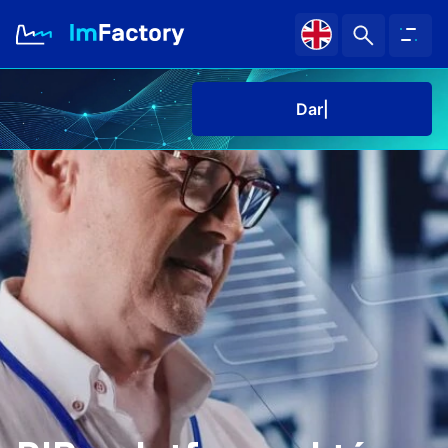
Darmowe
O nas
Branże i Rozwiązania
Case study
Baza wiedzy
Kariera