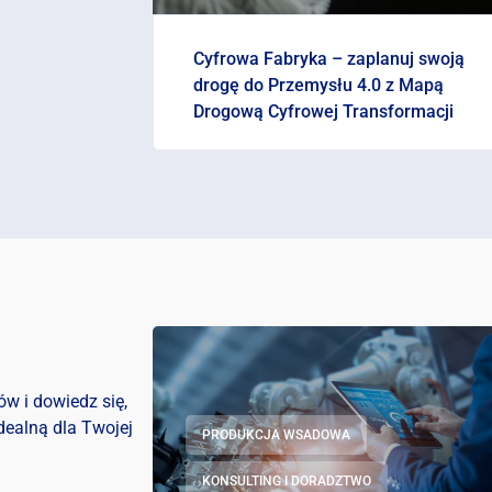
Cyfrowa Fabryka – zaplanuj swoją
drogę do Przemysłu 4.0 z Mapą
Drogową Cyfrowej Transformacji
w i dowiedz się,
dealną dla Twojej
PRODUKCJA WSADOWA
KONSULTING I DORADZTWO