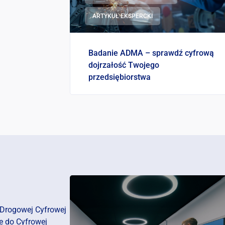
ARTYKUŁ EKSPERCKI
Mapy
Badanie ADMA – sprawdź cyfrową
ormacji
dojrzałość Twojego
przedsiębiorstwa
Drogowej Cyfrowej
e do Cyfrowej