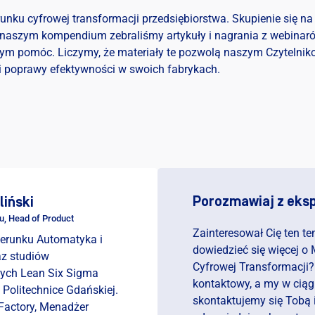
unku cyfrowej transformacji przedsiębiorstwa. Skupienie się 
W naszym kompendium zebraliśmy artykuły i nagrania z webinar
ym pomóc. Liczymy, że materiały te pozwolą naszym Czytelniko
 i poprawy efektywności w swoich fabrykach.
Porozmawiaj z eks
liński
u, Head of Product
Zainteresował Cię ten t
ierunku Automatyka i
dowiedzieć się więcej 
az studiów
Cyfrowej Transformacji?
ch Lean Six Sigma
kontaktowy, a my w ciąg
 Politechnice Gdańskiej.
skontaktujemy się Tobą
Factory, Menadżer