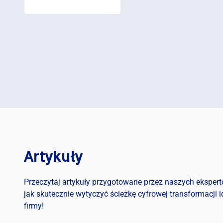
Artykuły
Przeczytaj artykuły przygotowane przez naszych ekspertó
jak skutecznie wytyczyć ścieżkę cyfrowej transformacji i
ADOWA
PRODUKCJA WSADOWA
firmy!
ORADZTWO
KONSULTING I DORADZTWO