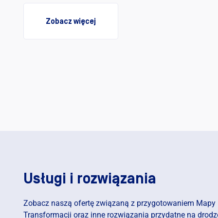
RCKI
ARTYKUŁ EKSPERCKI
Zobacz więcej
arę Przemysłu 4.0.
Cztery etapy budowania 
trzeć z Mapą
Drogowej Cyfrowej Transf
wej Transformacji?
według ImFactory
Usługi i rozwiązania
Zobacz naszą ofertę związaną z przygotowaniem Mapy 
Transformacji oraz inne rozwiązania przydatne na drodz