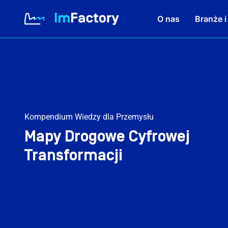
O nas
Branże i
O nas
Branże i Rozwiązania
Kompendium Wiedzy dla Przemysłu
Mapy Drogowe Cyfrowej
Case study
Transformacji
Baza wiedzy
Kariera