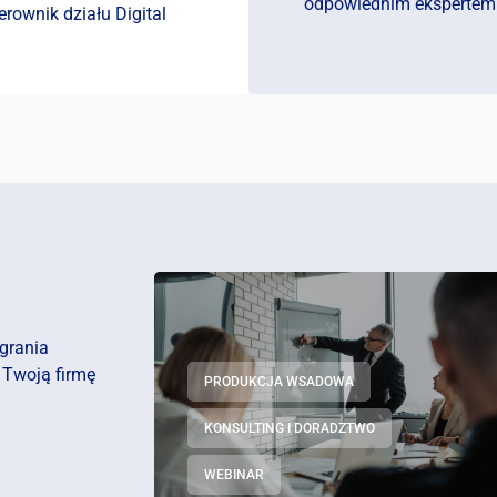
odpowiednim ekspertem
erownik działu Digital
agrania
 Twoją firmę
PRODUKCJA WSADOWA
KONSULTING I DORADZTWO
WEBINAR