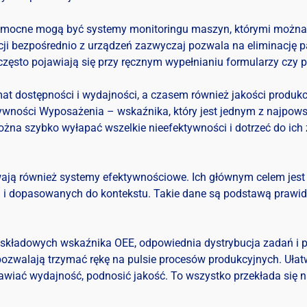
mocne mogą być systemy monitoringu maszyn, którymi można ob
ji bezpośrednio z urządzeń zazwyczaj pozwala na eliminację pap
 często pojawiają się przy ręcznym wypełnianiu formularzy czy 
 dostępności i wydajności, a czasem również jakości produkcj
ektywności Wyposażenia – wskaźnika, który jest jednym z najpow
ożna szybko wyłapać wszelkie nieefektywności i dotrzeć do ich
ają również systemy efektywnościowe. Ich głównym celem jes
ych i dopasowanych do kontekstu. Takie dane są podstawą prawi
 składowych wskaźnika OEE, odpowiednia dystrybucja zadań i 
pozwalają trzymać rękę na pulsie procesów produkcyjnych. Ułat
awiać wydajność, podnosić jakość. To wszystko przekłada się na