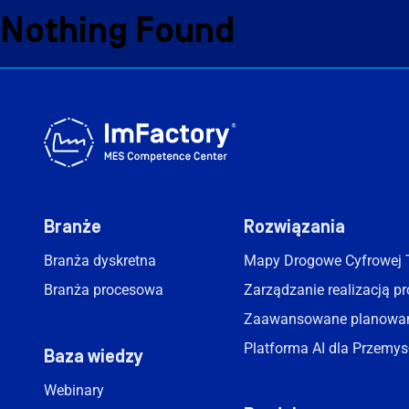
No content matched your request.
Nothing Found
Szukaj:
O nas
Branże i
O nas
Branże i Rozwiązania
Branże
Rozwiązania
Case study
Branża dyskretna
Mapy Drogowe Cyfrowej 
Branża procesowa
Zarządzanie realizacją p
Baza wiedzy
Zaawansowane planowan
Platforma AI dla Przemys
Baza wiedzy
Kariera
Webinary