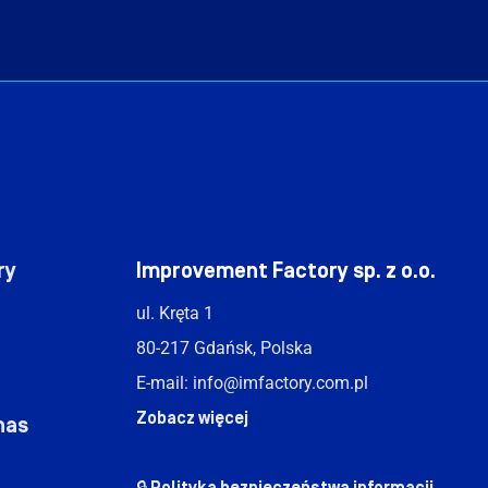
|
ry
Improvement Factory sp. z o.o.
ul. Kręta 1
80-217 Gdańsk, Polska
E-mail:
info@imfactory.com.pl
Zobacz więcej
nas