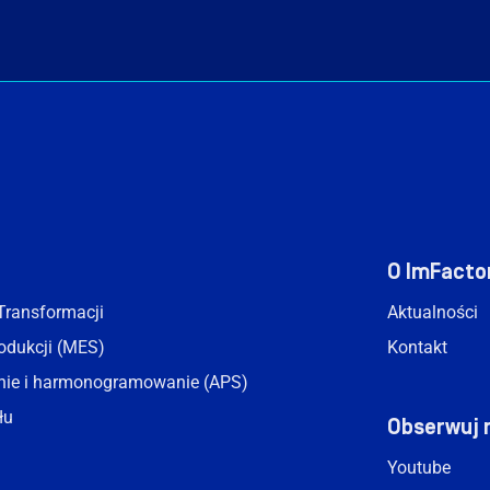
 Rozwiązania
Case study
Baza wiedzy
Kariera
O ImFacto
Transformacji
Aktualności
rodukcji (MES)
Kontakt
ie i harmonogramowanie (APS)
łu
Obserwuj 
Youtube