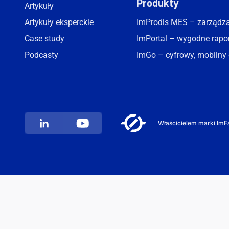
Produkty
Artykuły
Artykuły eksperckie
ImProdis MES – zarządzan
Case study
ImPortal – wygodne rapor
Podcasty
ImGo – cyfrowy, mobilny 
Właścicielem marki ImFac