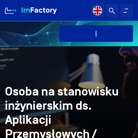
O nas
Branże i Rozwiązania
Case study
Osoba na stanowisku
Baza wiedzy
inżynierskim ds.
Aplikacji
Kariera
Przemysłowych /