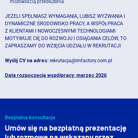
możliwością przedłużenia
JEŻELI SPEŁNIASZ WYMAGANIA, LUBISZ WYZWANIA I
DYNAMICZNE ŚRODOWISKO PRACY, A WSPÓŁPRACA
Z KLIENTAMI I NOWOCZESNYMI TECHNOLOGIAMI
MOTYWUJE CIĘ DO ROZWOJU I OSIĄGANIA CELÓW, TO
ZAPRASZAMY DO WZIĘCIA UDZIAŁU W REKRUTACJI
Wyślij CV na adres:
rekrutacja@imfactory.com.pl
Data rozpoczęcia współpracy: marzec 2026
Bezpłatna konsultacja
Umów się na bezpłatną prezentację
lub rozmowę na wskazany przez