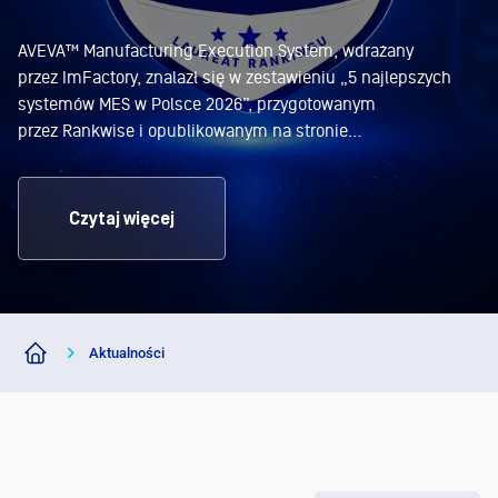
AVEVA™ Manufacturing Execution System, wdrażany
przez ImFactory, znalazł się w zestawieniu „5 najlepszych
systemów MES w Polsce 2026”, przygotowanym
przez Rankwise i opublikowanym na stronie
Business Insider Polska. Zespół Rankwise, specjalizujący
się w analizie i porównywaniu rozwiązań dla biznesu, na
podstawie przeprowadzonego researchu wyróżnił systemy,
Czytaj więcej
które – w ocenie autorów – należą do najciekawszych
rozwiązań MES dostępnych w Polsce w 2026 roku. Pod uwagę
"AVEVA MES wdrażany przez
brano m.in. zakres
Continue reading
Aktualności