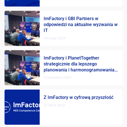
ImFactory i GBI Partners w
odpowiedzi na aktualne wyzwania w
IT
14 maja 2024
ImFactory i PlanetTogether
strategicznie dla lepszego
planowania i harmonogramowania
procesów produkcyjnych
12 kwietnia 2024
Z ImFactory w cyfrową przyszłość
27 lipca 2023