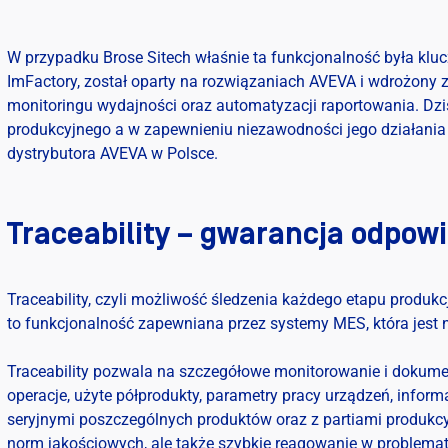
W przypadku Brose Sitech właśnie ta funkcjonalność była klu
ImFactory, został oparty na rozwiązaniach AVEVA i wdrożony z
monitoringu wydajności oraz automatyzacji raportowania. Dz
produkcyjnego a w zapewnieniu niezawodności jego działani
dystrybutora AVEVA w Polsce.
Traceability – gwarancja odpowi
Traceability, czyli możliwość śledzenia każdego etapu produkcj
to funkcjonalność zapewniana przez systemy MES, która jest n
Traceability pozwala na szczegółowe monitorowanie i dokume
operacje, użyte półprodukty, parametry pracy urządzeń, inform
seryjnymi poszczególnych produktów oraz z partiami produkcyj
norm jakościowych, ale także szybkie reagowanie w problema