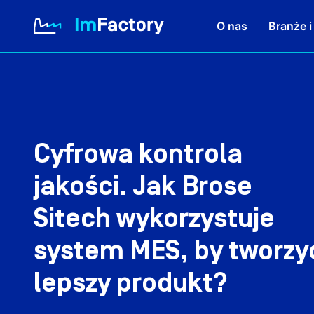
O nas
Branże i
O nas
Branże i Rozwiązania
Cyfrowa kontrola
jakości. Jak Brose
Case study
Sitech wykorzystuje
Baza wiedzy
system MES, by tworzy
lepszy produkt?
Kariera