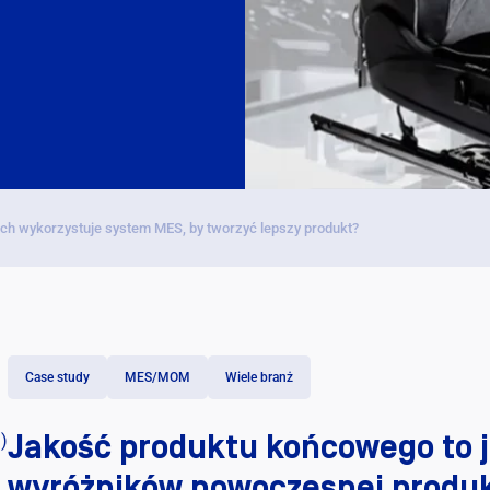
Darm
|
tech wykorzystuje system MES, by tworzyć lepszy produkt?
Case study
MES/MOM
Wiele branż
Jakość produktu końcowego to j
)
wyróżników nowoczesnej produkcj