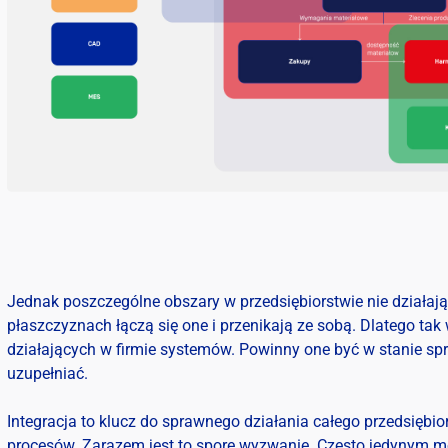
Jednak poszczególne obszary w przedsiębiorstwie nie działają
płaszczyznach łączą się one i przenikają ze sobą. Dlatego ta
działających w firmie systemów. Powinny one być w stanie s
uzupełniać.
Integracja to klucz do sprawnego działania całego przedsiębio
procesów. Zarazem jest to spore wyzwanie. Często jedynym m