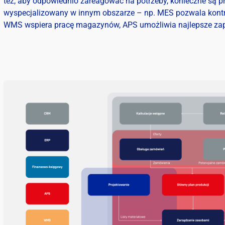
też, aby odpowiednio zareagować na potrzeby, konieczne są pr
wyspecjalizowany w innym obszarze – np. MES pozwala kontr
WMS wspiera pracę magazynów, APS umożliwia najlepsze zap