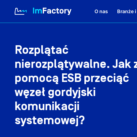
O nas
Branże i
O nas
Rozplątać
nierozplątywalne. Jak 
Branże i Rozwiązania
pomocą ESB przeciąć
Case study
węzeł gordyjski
Baza wiedzy
komunikacji
systemowej?
Kariera