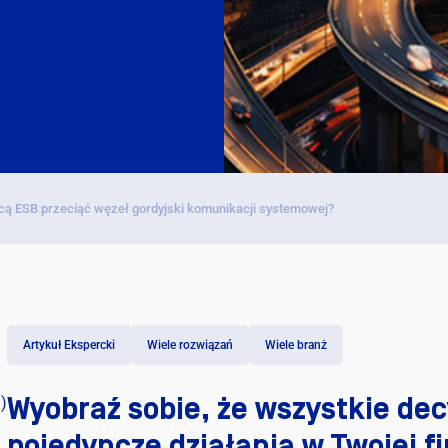
Darmo
|
cą ESB przeciąć węzeł gordyjski komunikacji systemowej?
Artykuł Ekspercki
Wiele rozwiązań
Wiele branż
Wyobraź sobie, że wszystkie decy
)
pojedyncze działania w Twojej f