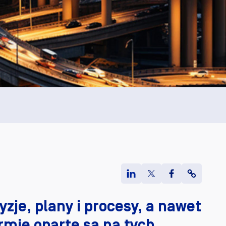
zje, plany i procesy, a nawet
irmie oparte są na tych