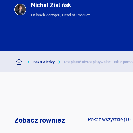
Michał Zieliński
Członek Zarządu, Head of Product
Baza wiedzy
Rozplątać nierozplątywalne. Jak z pomo
Zobacz również
Pokaż wszystkie (101