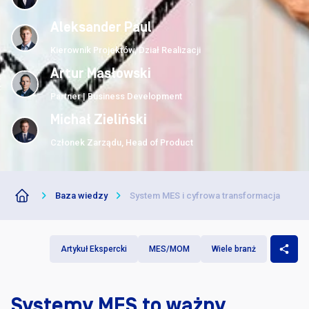
Darmowe pilotaż
Aleksander Paul
Kierownik Projektów, Dział Realizacji
Artur Masłowski
Partner | Business Development
Michał Zieliński
Członek Zarządu, Head of Product
Baza wiedzy
System MES i cyfrowa transformacja
Artykuł Ekspercki
MES/MOM
Wiele branż
Systemy MES to ważny