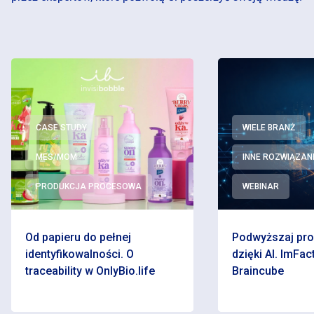
CASE STUDY
WIELE BRANŻ
MES/MOM
INNE ROZWIĄZAN
PRODUKCJA PROCESOWA
WEBINAR
Od papieru do pełnej
Podwyższaj pr
identyfikowalności. O
dzięki AI. ImFact
traceability w OnlyBio.life
Braincube