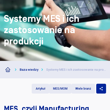
Darmowe p
Systemy MES i ich
zastosowanie na
produkcji
Baza wiedzy
Systemy MES i ich zastosowanie na produkcji
Artykuł
MES/MOM
Wiele branż
MES, czyli Manufacturing