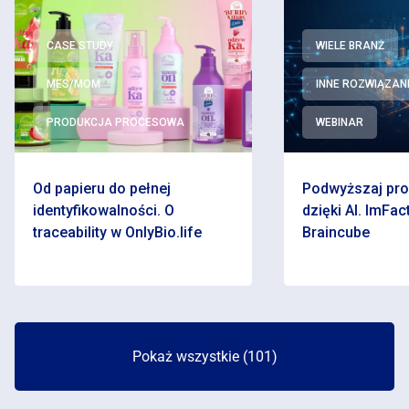
CASE STUDY
WIELE BRANŻ
MES/MOM
INNE ROZWIĄZAN
PRODUKCJA PROCESOWA
WEBINAR
Od papieru do pełnej
Podwyższaj pr
identyfikowalności. O
dzięki AI. ImFact
traceability w OnlyBio.life
Braincube
Pokaż wszystkie (101)