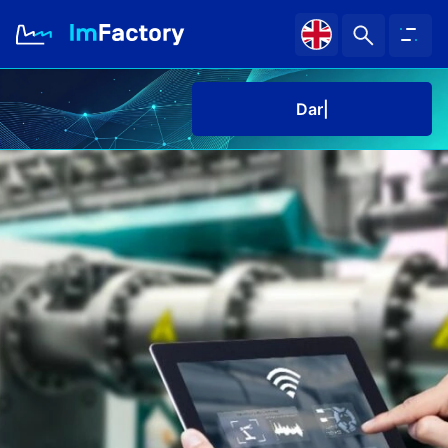
Darmowe p
O nas
Branże i Rozwiązania
Case study
Baza wiedzy
Kariera