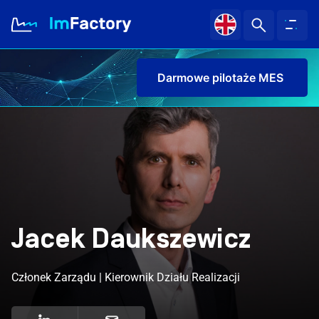
Darmowe pilotaże MES i
|
O nas
Branże i Rozwiązania
Case study
Jacek Daukszewicz
Baza wiedzy
Kariera
Członek Zarządu | Kierownik Działu Realizacji