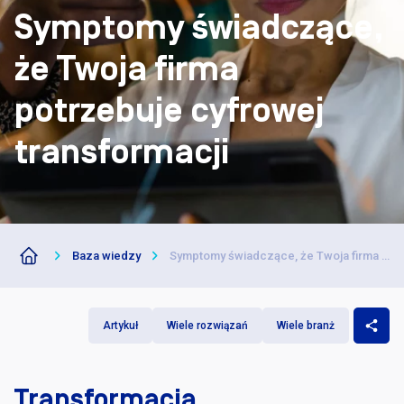
Darmowe p
Symptomy świadczące,
że Twoja firma
potrzebuje cyfrowej
transformacji
Baza wiedzy
Symptomy świadczące, że Twoja firma potrzebuje cyfrowej transformacji
Artykuł
Wiele rozwiązań
Wiele branż
Transformacja