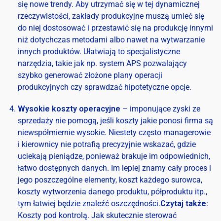
się nowe trendy. Aby utrzymać się w tej dynamicznej
rzeczywistości,
zakłady produkcyjne
muszą umieć się
do niej dostosować i
przestawić się na produkcję innymi
niż dotychczas metodami albo nawet na wytwarzanie
innych produktów. Ułatwiają to specjalistyczne
narzędzia, takie jak np. s
ystem APS pozwalający
szybko generować złożone plany operacji
produkcyjnych czy sprawdzać hipotetyczne opcje.
Wysokie koszty operacyjne
– imponujące zyski ze
sprzedaży nie pomogą, jeśli koszty jakie ponosi firma są
niewspółmiernie wysokie. Niestety często managerowie
i kierownicy nie potrafią precyzyjnie wskazać, gdzie
uciekają pieniądze, ponieważ brakuje im odpowiednich,
łatwo dostępnych danych. Im lepiej znamy cały proces i
jego poszczególne elementy, koszt każdego surowca,
koszty wytworzenia danego produktu, półproduktu itp.,
tym łatwiej będzie znaleźć oszczędności.
Czytaj także:
Koszty pod kontrolą. Jak skutecznie sterować