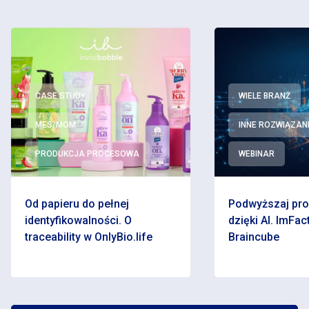
CASE STUDY
WIELE BRANŻ
MES/MOM
INNE ROZWIĄZAN
PRODUKCJA PROCESOWA
WEBINAR
Od papieru do pełnej
Podwyższaj pr
identyfikowalności. O
dzięki AI. ImFact
traceability w OnlyBio.life
Braincube