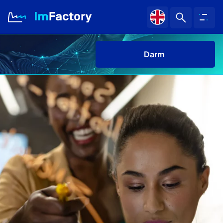
Darmowe pil
O nas
Branże i Rozwiązania
Case study
Baza wiedzy
Kariera